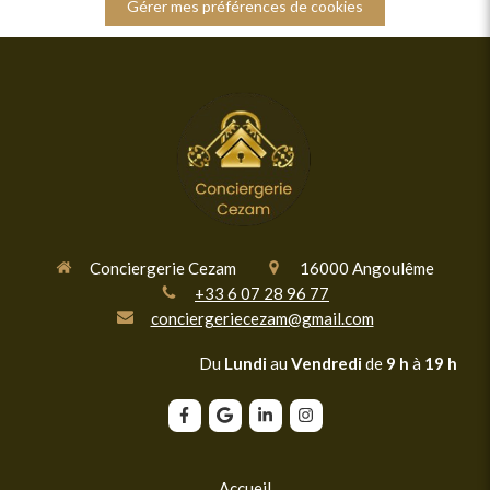
Gérer mes préférences de cookies
Conciergerie Cezam
16000
Angoulême
+33 6 07 28 96 77
conciergeriecezam@gmail.com
Du
Lundi
au
Vendredi
de
9 h
à
19 h
Accueil