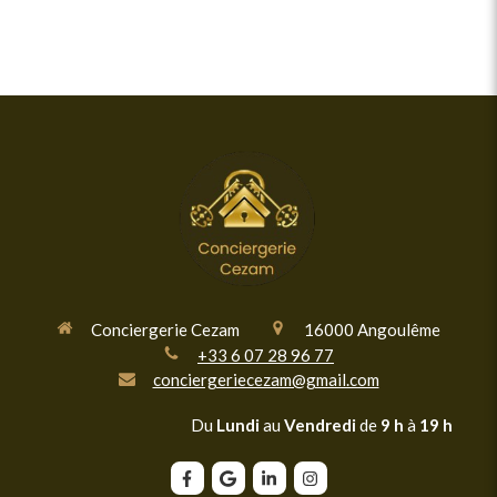
Conciergerie Cezam
16000
Angoulême
+33 6 07 28 96 77
conciergeriecezam@gmail.com
Du
Lundi
au
Vendredi
de
9 h
à
19 h