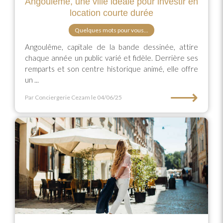
Angoulême, une ville idéale pour investir en
location courte durée
Quelques mots pour vous...
Angoulême, capitale de la bande dessinée, attire
chaque année un public varié et fidèle. Derrière ses
remparts et son centre historique animé, elle offre
un ...
⟶
Par Conciergerie Cezam
le 04/06/25